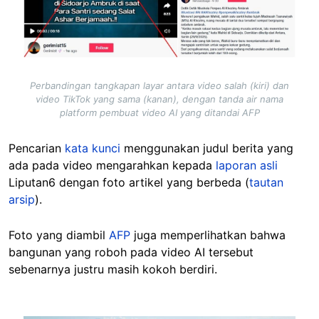
Perbandingan tangkapan layar antara video salah (kiri) dan
video TikTok yang sama (kanan), dengan tanda air nama
platform pembuat video AI yang ditandai AFP
Pencarian
kata kunci
menggunakan judul berita yang
ada pada video mengarahkan kepada
laporan asli
Liputan6 dengan foto artikel yang berbeda (
tautan
arsip
).
Foto yang diambil
AFP
juga memperlihatkan bahwa
bangunan yang roboh pada video AI tersebut
sebenarnya justru masih kokoh berdiri.