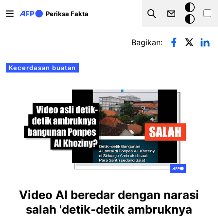
Lompat ke isi utama
Mode
Periksa Fakta
Search
gelap
Tab primer
Bagikan:
Kecerdasan buatan
Video AI beredar dengan narasi
salah 'detik-detik ambruknya