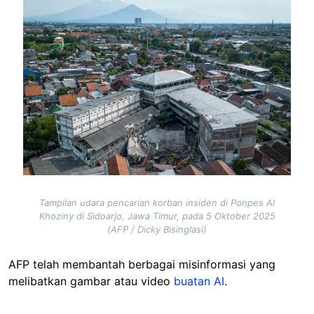
Image
Tampilan udara pencarian korban insiden di Ponpes Al
Khoziny di Sidoarjo, Jawa Timur, pada 5 Oktober 2025
(AFP / Dicky Bisinglasi)
AFP telah membantah berbagai misinformasi yang
melibatkan gambar atau video
buatan AI
.