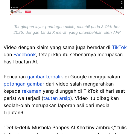
Tangkapan layar postingan salah, diambil pada 8 Oktober
2025, dengan tanda X merah yang ditambahkan oleh AFP
Video dengan klaim yang sama juga beredar di
TikTok
dan
Facebook
, tetapi klip itu sebenarnya merupakan
hasil buatan AI.
Pencarian
gambar terbalik
di Google menggunakan
potongan gambar
dari video salah mengarahkan
kepada
rekaman
yang diunggah di TikTok di hari saat
peristiwa terjadi (
tautan arsip
). Video itu dibagikan
seolah-olah merupakan laporan asli dari media
Liputan6.
"Detik-detik Mushola Ponpes Al Khoziny ambruk," tulis