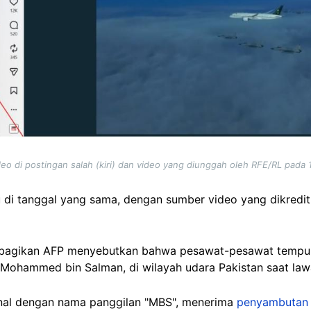
eo di postingan salah (kiri) dan video yang diunggah oleh RFE/RL pada 
u di tanggal yang sama, dengan sumber video yang dikred
dibagikan AFP menyebutkan bahwa pesawat-pesawat temp
ohammed bin Salman, di wilayah udara Pakistan saat lawat
enal dengan nama panggilan "MBS", menerima
penyambutan