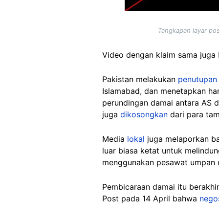
Tangkapan layar pos
Video dengan klaim sama juga
Pakistan melakukan
penutupan 
Islamabad, dan menetapkan hari
perundingan damai antara AS da
juga
dikosongkan
dari para tam
Media
lokal
juga melaporkan ba
luar biasa ketat untuk melindu
menggunakan pesawat umpan dan
Pembicaraan damai itu berakhi
Post pada 14 April bahwa
nego