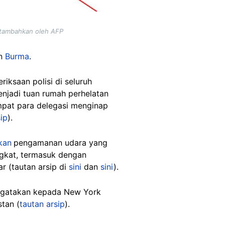
ditambahkan oleh AFP
an
Burma
.
riksaan polisi di seluruh
enjadi tuan rumah perhelatan
mpat para delegasi menginap
ip
).
kan
pengamanan udara yang
ngkat, termasuk dengan
 (tautan arsip di
sini
dan
sini
).
engatakan kepada New York
stan (
tautan arsip
).