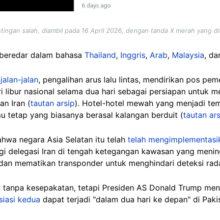
tingan salah, diambil pada 16 April 2026, dengan tanda X merah yang 
 beredar dalam bahasa
Thailand
,
Inggris
,
Arab
,
Malaysia
, d
jalan-jalan
, pengalihan arus lalu lintas, mendirikan pos peme
 libur nasional selama dua hari sebagai persiapan untuk m
n Iran (
tautan arsip
). Hotel-hotel mewah yang menjadi te
u tetap yang biasanya berasal kalangan berduit (
tautan ars
hwa negara Asia Selatan itu telah
telah mengimplementasi
ngi delegasi Iran di tengah ketegangan kawasan yang meni
 mematikan transponder untuk menghindari deteksi radar
r tanpa kesepakatan, tetapi Presiden AS Donald Trump m
siasi kedua
dapat terjadi "dalam dua hari ke depan" di Paki