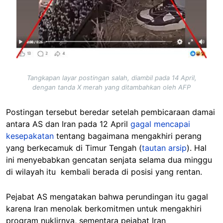
Tangkapan layar postingan salah, diambil pada 14 April,
dengan tanda X merah yang ditambahkan oleh AFP
Postingan tersebut beredar setelah pembicaraan damai
antara AS dan Iran pada 12 April
gagal mencapai
kesepakatan
tentang bagaimana mengakhiri perang
yang berkecamuk di Timur Tengah (
tautan arsip
). Hal
ini menyebabkan gencatan senjata selama dua minggu
di wilayah itu kembali berada di posisi yang rentan.
Pejabat AS mengatakan bahwa perundingan itu gagal
karena Iran menolak berkomitmen untuk mengakhiri
program nuklirnya, sementara pejabat Iran