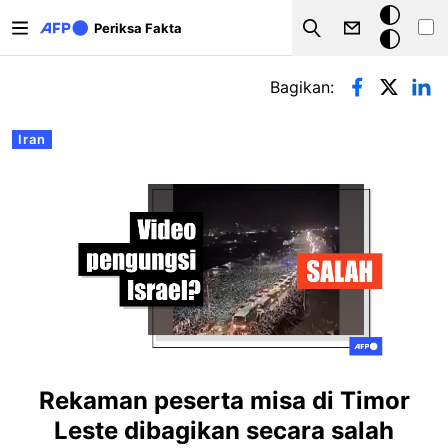
Lompat ke isi utama
Mode
Periksa Fakta
Search
gelap
Tab primer
Bagikan:
Iran
Rekaman peserta misa di Timor
Leste dibagikan secara salah