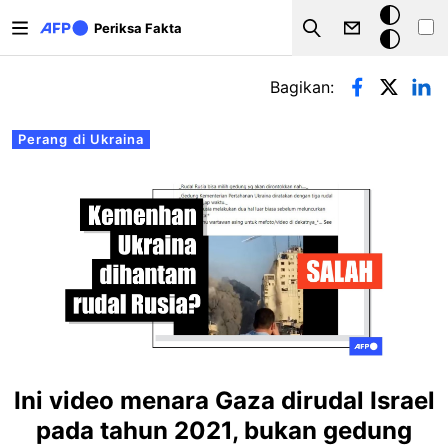
Lompat ke isi utama
Mode
Periksa Fakta
Search
gelap
Tab primer
Bagikan:
Perang di Ukraina
Ini video menara Gaza dirudal Israel
pada tahun 2021, bukan gedung