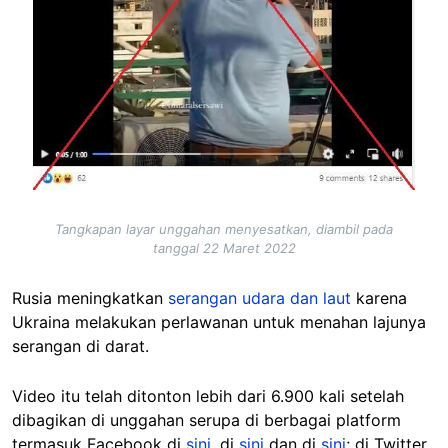
Tangkapan layar unggahan menyesatkan, diambil pada
tanggal 22 Maret 2022
Rusia meningkatkan
serangan udara dan laut
karena
Ukraina melakukan perlawanan untuk menahan lajunya
serangan di darat.
Video itu telah ditonton lebih dari 6.900 kali setelah
dibagikan di unggahan serupa di berbagai platform
termasuk Facebook di
sini
, di
sini
dan di
sini
; di Twitter