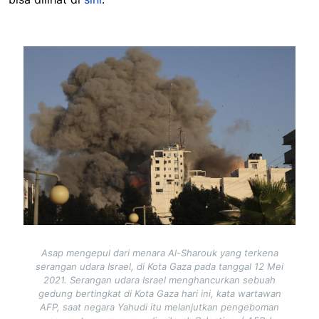
Image
Asap mengepul dari menara Al-Sharouk yang terkena
serangan udara Israel, di Kota Gaza pada tanggal 12 Mei
2021. Serangan udara Israel menghancurkan sebuah
gedung bertingkat di Kota Gaza hari ini, kata wartawan
AFP, saat negara Yahudi itu melanjutkan pengeboman