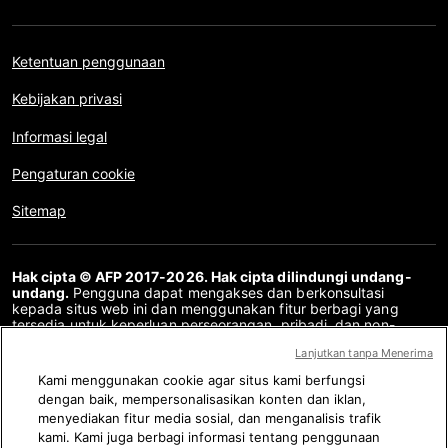
Ketentuan penggunaan
Kebijakan privasi
Informasi legal
Pengaturan cookie
Sitemap
Hak cipta © AFP 2017-2026. Hak cipta dilindungi undang-
undang.
Pengguna dapat mengakses dan berkonsultasi
kepada situs web ini dan menggunakan fitur berbagi yang
tersedia untuk keperluan perseorangan, pribadi, dan non-
komersial. Untuk penggunaan lain, khususnya penyalinan ulang,
Lanjutkan tanpa Menerima
komunikasi kepada publik atau pendistribusian konten situs
web ini, secara keseluruhan atau sebagian, untuk tujuan lain
Kami menggunakan cookie agar situs kami berfungsi
dan/atau dengan cara lain, tanpa perjanjian lisensi khusus yang
dengan baik, mempersonalisasikan konten dan iklan,
ditandatangani dengan AFP, adalah dilarang keras. Subjek
menyediakan fitur media sosial, dan menganalisis trafik
yang digambarkan atau dimasukkan melalui tautan dalam
konten Periksa Fakta disediakan sejauh yang diperlukan untuk
kami. Kami juga berbagi informasi tentang penggunaan