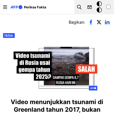
Lompat ke isi utama
Mode
Periksa Fakta
Search
gelap
Tab primer
Bagikan:
Iklim
Video menunjukkan tsunami di
Greenland tahun 2017, bukan