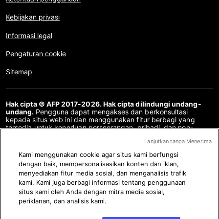
Kebijakan privasi
Informasi legal
Pengaturan cookie
Sitemap
Hak cipta © AFP 2017-2026. Hak cipta dilindungi undang-
undang.
Pengguna dapat mengakses dan berkonsultasi
kepada situs web ini dan menggunakan fitur berbagi yang
tersedia untuk keperluan perseorangan, pribadi, dan non-
komersial. Untuk penggunaan lain, khususnya penyalinan ulang,
Lanjutkan tanpa Menerima
komunikasi kepada publik atau pendistribusian konten situs
web ini, secara keseluruhan atau sebagian, untuk tujuan lain
Kami menggunakan cookie agar situs kami berfungsi
dan/atau dengan cara lain, tanpa perjanjian lisensi khusus yang
dengan baik, mempersonalisasikan konten dan iklan,
ditandatangani dengan AFP, adalah dilarang keras. Subjek
menyediakan fitur media sosial, dan menganalisis trafik
yang digambarkan atau dimasukkan melalui tautan dalam
konten Periksa Fakta disediakan sejauh yang diperlukan untuk
kami. Kami juga berbagi informasi tentang penggunaan
pemahaman yang benar tentang verifikasi informasi yang
situs kami oleh Anda dengan mitra media sosial,
bersangkutan. AFP belum memperoleh hak apa pun dari penulis
periklanan, dan analisis kami.
atau pemilik hak cipta dari konten pihak ketiga ini dan tidak
akan bertanggung jawab atas hal tersebut. AFP dan logonya