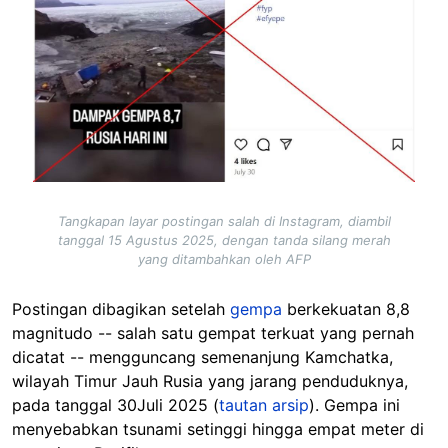
Tangkapan layar postingan salah di Instagram, diambil
tanggal 15 Agustus 2025, dengan tanda silang merah
yang ditambahkan oleh AFP
Postingan dibagikan setelah
gempa
berkekuatan 8,8
magnitudo -- salah satu gempat terkuat yang pernah
dicatat -- mengguncang semenanjung Kamchatka,
wilayah Timur Jauh Rusia yang jarang penduduknya,
pada tanggal 30Juli 2025
(
tautan arsip
). Gempa ini
menyebabkan
tsunami setinggi hingga empat meter di