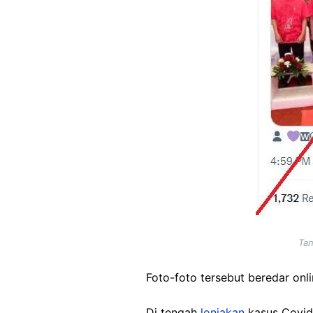
Tan
Foto-foto tersebut beredar onli
Di tengah
lonjakan
kasus Covid