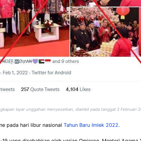
gkapan layar unggahan menyesatkan, diambil pada tanggal 3 Februari 
ne pada hari libur nasional
Tahun Baru Imlek 2022
.
-19 yang disebabkan oleh varian Omicron, Menteri Agama 