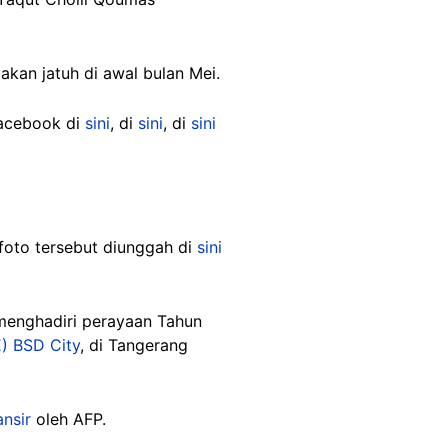
akan jatuh di awal bulan Mei.
 Facebook di
sini
, di
sini
, di
sini
foto tersebut diunggah di
sini
 menghadiri perayaan Tahun
E) BSD City
, di Tangerang
ansir
oleh AFP.