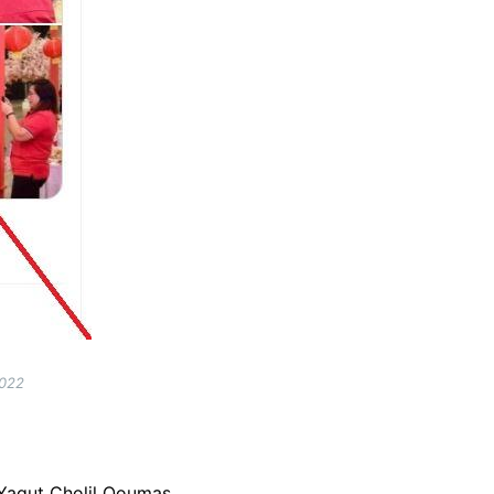
2022
Yaqut Cholil Qoumas