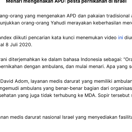
Menari mengenakan APD: pesta pernikahan di Israel
ang-orang yang mengenakan APD dan pakaian tradisional 
nunjukkan orang-orang Yahudi merayakan keberhasilan me
Yandex diikuti pencarian kata kunci menemukan video
ini
diu
al 8 Juli 2020.
rani diterjemahkan ke dalam bahasa Indonesia sebagai: “
pernikahan dengan ambulans, dan mulai menari. Apa yang se
 David Adom, layanan medis darurat yang memiliki ambula
pengemudi ambulans yang benar-benar bagian dari organisas
kesehatan yang juga tidak terhubung ke MDA. Sopir tersebut
.
nan medis darurat nasional Israel yang menyediakan fasili