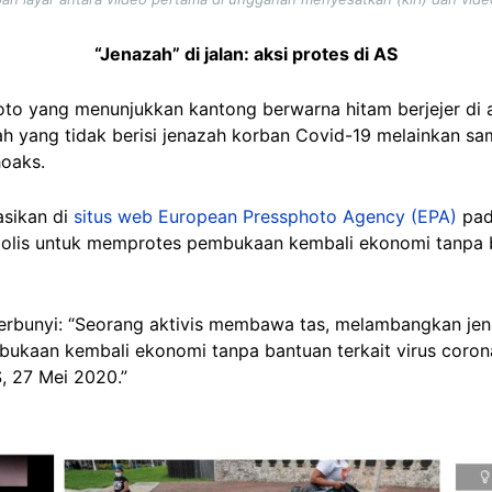
“Jenazah” di jalan: aksi protes di AS
to yang menunjukkan kantong berwarna hitam berjejer di a
h yang tidak berisi jenazah korban Covid-19 melainkan s
hoaks.
asikan di
situs web European Pressphoto Agency (EPA)
pad
olis untuk memprotes pembukaan kembali ekonomi tanpa ba
 berbunyi: “Seorang aktivis membawa tas, melambangkan j
ukaan kembali ekonomi tanpa bantuan terkait virus corona
S, 27 Mei 2020.”