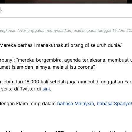
angkapan layar unggahan menyesatkan, diambil pada tanggal 14 Juni 20
“Mereka berhasil menakutnakuti orang di seluruh dunia.”
erbunyi: “mereka bergembira. agenda terlaksana. membuat
mat islam dan lainnya. melalui isu corona”.
 lebih dari 16.000 kali setelah juga muncul di unggahan F
; serta di Twitter di
sini
.
 dengan klaim mirip dalam
bahasa Malaysia
,
bahasa Spanyol