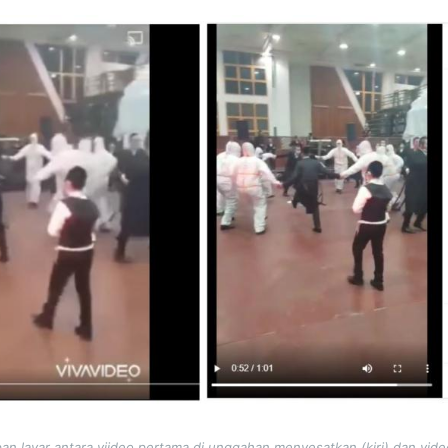
n layar antara viideo pertama di unggahan menyesatkan (kiri) dan vi