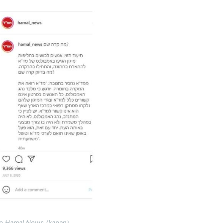
deo Hamal News (kanan)