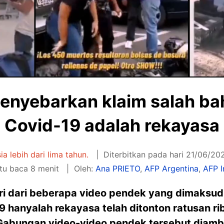
 menyebarkan klaim salah b
Covid-19 adalah rekayasa
sia lebih dari lima tahun.
Diterbitkan pada hari 21/06/202
u baca 8 menit
Oleh:
Ana PRIETO
,
AFP Argentina
,
AFP I
iri dari beberapa video pendek yang dimaksu
hanyalah rekayasa telah ditonton ratusan rib
. Gabungan video-video pendek tersebut diambi