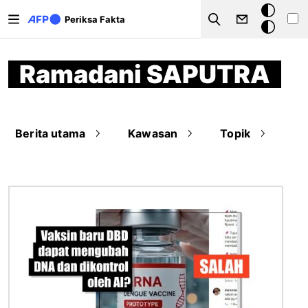
Lompat ke isi utama
Mode
Periksa Fakta
Search
gelap
Ramadani SAPUTRA
Berita utama
Kawasan
Topik
Gambar