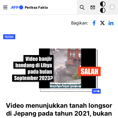
Lompat ke isi utama
Mode
Periksa Fakta
Search
gelap
Tab primer
Bagikan:
Iklim
Video menunjukkan tanah longsor
di Jepang pada tahun 2021, bukan