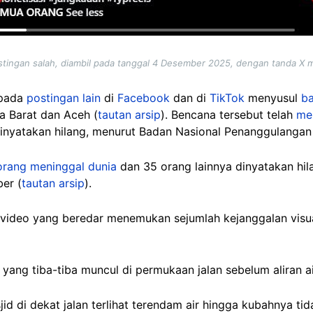
ostingan salah, diambil pada tanggal 4 Desember 2025, dengan tanda X
 pada
postingan lain
di
Facebook
dan di
TikTok
menyusul
ba
a Barat dan Aceh (
tautan arsip
). Bencana tersebut telah
me
inyatakan hilang, menurut Badan Nasional Penanggulangan
orang meninggal dunia
dan 35 orang lainnya dinyatakan hil
ber
(
tautan arsip
).
a video yang beredar menemukan sejumlah kejanggalan vis
 yang tiba-tiba muncul di permukaan jalan sebelum aliran 
id di dekat jalan terlihat terendam air hingga kubahnya tid