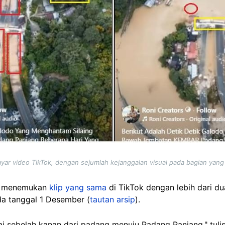
yar video TikTok, dengan sejumlah kejanggalan visual pada bagian yang
e menemukan
klip yang sama
di TikTok dengan lebih dari du
a tanggal 1 Desember (
tautan arsip
).
gai sebelah kanan dari padang menuju Padang Panjang," tuli