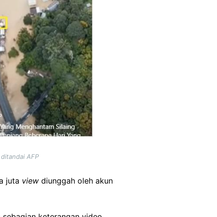
 ditandai AFP
a juta
view
diunggah oleh akun
s sebagian keterangan video.