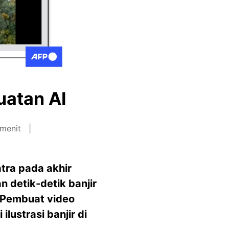
uatan AI
 menit
tra pada akhir
 detik-detik banjir
 Pembuat video
lustrasi banjir di