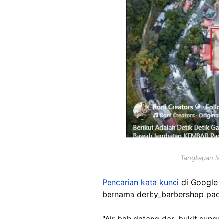
Tangkapan la
Pencarian kata kunci
di Googl
bernama derby_barbershop pad
"Air bah datang dari bukit sun