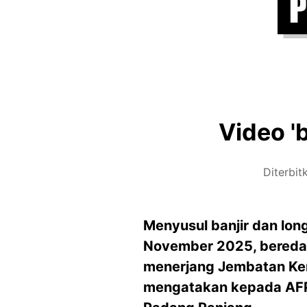
Video '
Diterbit
Menyusul banjir dan lon
November 2025, beredar 
menerjang Jembatan Kem
mengatakan kepada AFP ba