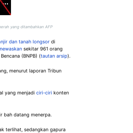
 merah yang ditambahkan AFP
njir dan tanah longsor
di
newaskan
sekitar 961 orang
 Bencana (BNPB) (
tautan arsip
).
ang, menurut laporan Tribun
ual yang menjadi
ciri-ciri
konten
air bah datang menerpa.
ak terlihat, sedangkan gapura