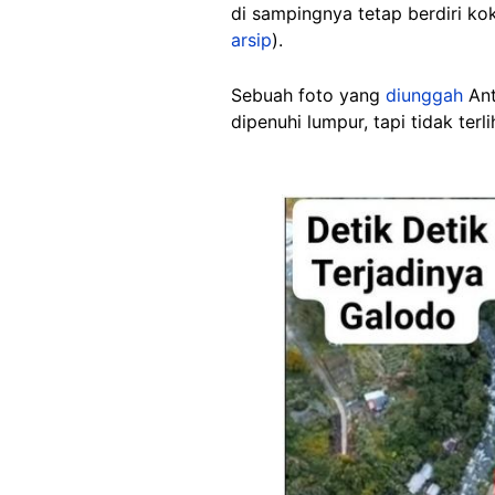
di sampingnya tetap berdiri ko
arsip
).
Sebuah foto yang
diunggah
Ant
dipenuhi lumpur, tapi tidak terl
Image