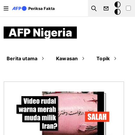
Lompat ke isi utama
Mode
Periksa Fakta
Search
gelap
AFP Nigeria
Berita utama
Kawasan
Topik
Gambar