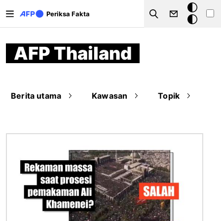
Lompat ke isi utama
Mode
Periksa Fakta
Search
gelap
AFP Thailand
Berita utama
Kawasan
Topik
Gambar