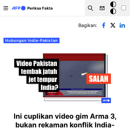
Lompat ke isi utama
Mode
Periksa Fakta
Search
gelap
Tab primer
Bagikan:
Hubungan India-Pakistan
Ini cuplikan video gim Arma 3,
bukan rekaman konflik India-