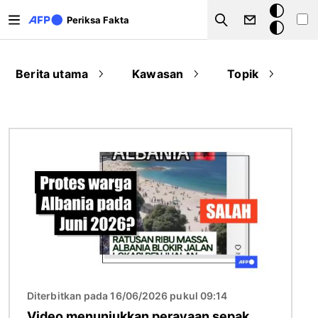
Lompat ke isi utama
Mode
Periksa Fakta
Search
gelap
Berita utama
Kawasan
Topik
Gambar
Diterbitkan pada 16/06/2026 pukul 09:14
Video menunjukkan perayaan sepak